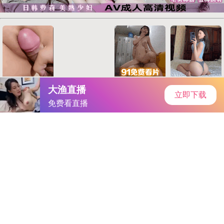
首页
手游资讯
手游教程
手机游戏
男人和女人一起差差APP｜探索男女互动新平台：差差APP，打
破社交壁垒，畅享沟通新体验
作者：-www香蕉
发表时间：2025-12-11 22:18:44
阅读量:
873895
-www香蕉在这个快节奏的时代，人们对于社交和娱乐的需求日
益增长。一款名为“差差APP”的应用程序应运而生，它不仅为用
户提供了独特的互动体验，更在男人和女人之间搭建了一座沟通
的桥梁。今天，就让我们一起来揭开“差差APP”的神秘面纱，探
索这款应用程序背后的故事。