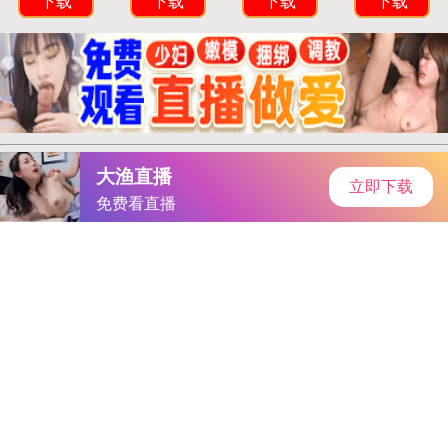
首页
手游资讯
手游教程
手机游戏
语音匹配，连续登录，每日上限翻倍提升攻略
作者：国际频道
发表时间：2025-12-11 22:30:11
阅读量:
9397932
“非洲之王”传音控股再遭华为起诉！巅峰期市值2000亿
元，目前不到一半，刚刚回应！日本M码
龙国人民银行广东省
分行召开2025年下半年工作会议暨广东外汇管理工作会议国产精
品一卡二卡
厨卫家电业CFO群体观察：浙江美大王培飞年薪
135.02万 略超第二名老板电器张国富1.92％404黄台软件
市政协
常委会专题议政 加快现代流通战略支点城市建设在构建 全国统