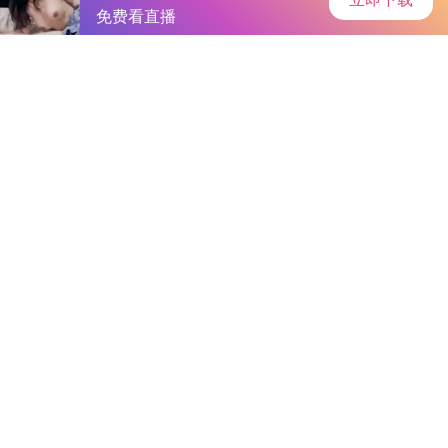
首页
手游资讯
手游教程
手机游戏
《刀塔传奇》坦克布局新攻略：奥丁之子领衔前排，守护输出无
忧
作者：-完整版免费
发表时间：2025-12-12 06:09:19
阅读
量:
594552
在《刀塔传奇》的世界里，奥丁之子这位坦克英雄的布局其
实非常简单——直接站在前排！不过，如果你选择了双坦克英雄
搭配，那么下面推荐的站位顺序将能显著增强你的战斗力！
前排英雄站位攻略
潮汐→白牛→斧王→船长→屠芙→小小→奥丁之子→背刚猪
→人马→吸血鬼→树精卫士→死骑→骷髅王→龙骑士→熊喵酒仙
→灵魂守卫→敌法→兽王→蓝胖→神牛→末日使者→全能骑士→
拍拍熊→死灵法师→大鱼人→剑圣→电魂→小娜迦→灰烬之灵→
军团指挥→流浪剑客