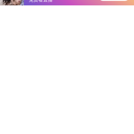
首页
手游资讯
手游教程
手机游戏
《全民武馆》睡杀1040关卡攻略曝光：绝妙战术助你轻松通关
作者：b站直播-海棠正版app下载
发表时间：2026-01-27 01:54:54
阅读量:
933671
b站直播
揭秘《全民武馆》睡杀1040关卡的绝妙战术，这一神秘攻略，错
过你就亏大了！
《全民武馆》睡杀1040玩法攻略
面对1040关卡，后旋风和丁老怪的作用渐渐减弱，于是我们
选择了拉郭靖（考虑到姑姑速度有限，我们选择了郭靖，8-900
层）的策略，这一策略不仅降低了姑姑和旋风的速度要求，还无
需刷速度绝学。