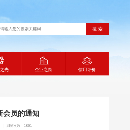
之光
企业之窗
信用评价
新会员的通知
|
浏览次数：1861