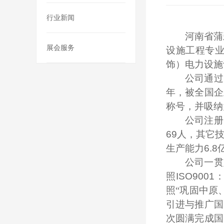
行业新闻
河南省蒲
展会服务
设施工程专
饰）电力设施
公司通过
年，被全国企
称号，并吸纳
公司注册
69
人，其它
生产能力
6.8
公司一贯
照
ISO9001
照“巩固中原
引进与推广国
次圆满完成国