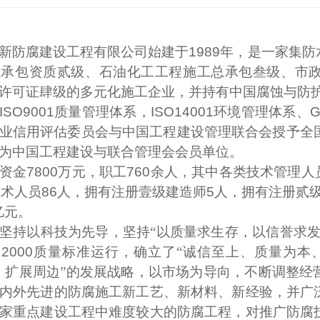
新防腐建设工程有限公司始建于
1989
年，
是一家集
防
业承包资质贰级、石油化工工程施工总承包叁级、市
许可证肆级的多元化施工企业，并持有中国腐蚀与防
ISO9001
质量管理体系，
ISO14001
环境管理体系、
G
业信用评估委员会与中国工程建设管理联合会授予全
为中国工程建设与联合管理会会员单位。
资金
7800
万元，职工
760
余人，其中各类技术管理人
技术人员
86
人，拥有注册壹级建造师
5
人，拥有注册贰
亿元。
坚持以科技为先导，坚持“以质量求生存，以信誉求发
：
2000
质量标准运行，确立了“诚信至上、质量为本
、扩展周边”的发展战略，以市场为导向，不断调整经
内外先进的防腐施工新工艺、新材料、新经验，并广
家重点建设工程中难度较大的防腐工程，对推广防腐