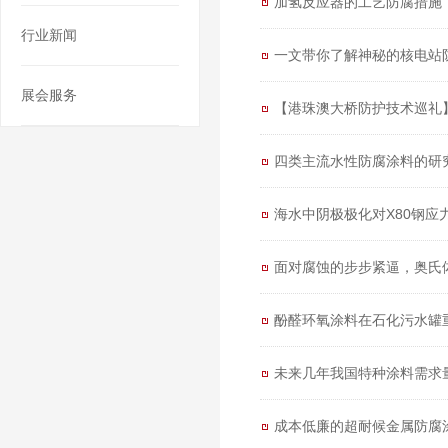
加氢反应器的工艺防腐措施
行业新闻
一文带你了解神秘的核电站
展会服务
【港珠澳大桥防护技术巡礼
四类主流水性防腐涂料的研
海水中阴极极化对X80钢应
面对腐蚀的步步紧逼，奥氏体
酚醛环氧涂料在石化污水罐
未来几年我国特种涂料需求
成本低廉的超耐候金属防腐