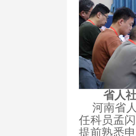
省人
河南省
任科员孟闪
提前熟悉申