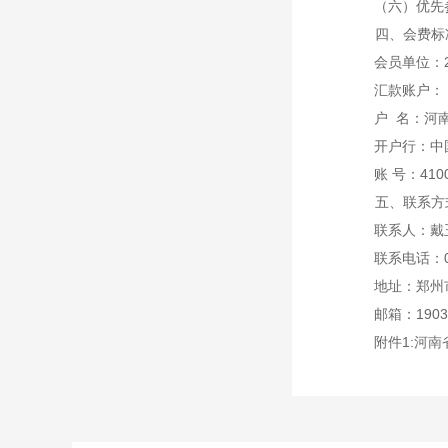
（六）优先
四、会费标
会员单位：
汇款账户：
户
名：河
开户行：中
账
号：
410
五、联系方
联系人：戴
联系电话：
地址：郑州
邮箱：
190
附件1:
河南