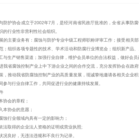
与防护协会成立于
2002年7月，是经河南省民政厅批准的，全省从事防
组织的行业性非营利性社会组织。
展的主要业务有：腐蚀与防护专业中级工程师职称评审工作；接受相关部
范；组织各项专题性的技术、学术活动和防腐行业博览会；组织新产品、
工与生产销售渠道；加强行业自律，维护会员单位的合法权益，做好会员
进我省腐蚀控制产业上中下游企业之间的合作交流，充分发挥协会在政府
策，推动我省防腐蚀控制产业的高质量发展，现诚挚地邀请各相关企业积
同参与行业自律工作，共同促进行业的健康持续发展。
件
本协会的章程；
入本协会的意愿；
腐蚀行业领域内具有一定的影响力；
依法取得的企业法人资格的证明或营业执照
;
状况良好，无违法违规和不良行为记录。