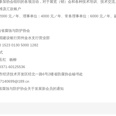
参加协会组织的各项活动，对于展览（销）会和各种技术培训、技术交流
准及汇款账户
2000 元／年、理事单位：4000 元／年、常务理事单位：6000 元／年、副
南省腐蚀与防护协会
国建设银行郑州金水支行营业部
0 1523 0130 5000 1282
式
玉红
杨柳
0371-60125536
市经济技术开发区经北一路
6号2楼省防腐协会秘书处
37140699@189.cn
省腐蚀与防护协会关于发展新会员的通知