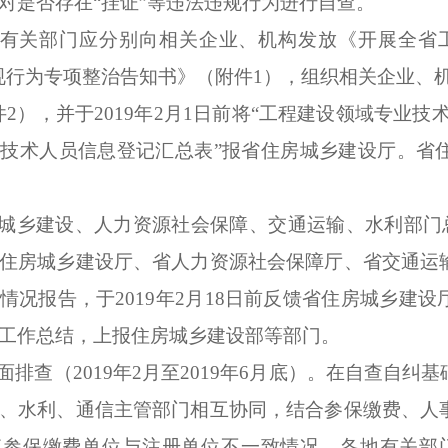
对是否存在“挂证”等违法违规行为进行自查。
有关部门应
分别
向
相关企业、机构
发放
《开展全省
规行为专项整治告知书》（附件
1
），组织相关企业、
件
2
）
，并于
2019
年
2
月
1
日前
将
“工程建设领域专业技
业技术人员信息登记
汇总表
”报省住房城乡建设厅
。
省
城乡建设、人力资源社会保障、交通运输、水利部门
住房城乡建设厅、省人力资源社会保障厅、省交通运
情况报告，于
2019
年
2
月
1
8
日前反馈省住房城乡建设
工作总结，上报住房城乡建设部等部门。
面排查（
2019
年
2
月至
2019
年
6
月底）
。
在自查自纠基
、水利、通信主管部门相互协同，结合参保缴费、人
查参保缴费单位与注册单位不一致情况，各地有关部