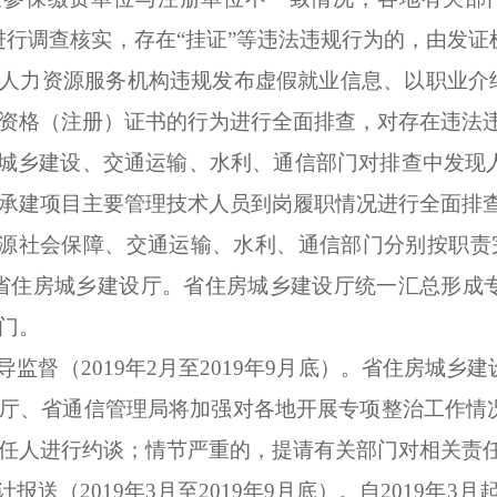
进行调查核实，存在“挂证”等违法违规行为的，由发
人力资源服务机构违规发布虚假就业信息、以职业介绍
资格（注册）证书的行为进行全面排查，对存在违法
城乡建设、交通运输、水利、通信部门对排查中发现
承建项目主要管理技术人员到岗履职情况进行全面排
源社会保障、交通运输、水利、通信部门分别按职责
省住房城乡建设厅。省住房城乡建设厅统一汇总形成
门。
导监督（
2019
年
2
月至
2019
年
9
月底）
。
省住房城乡建
厅、省通信管理局将加强对各地开展专项整治工作情
任人进行约谈；情节严重的，提请有关部门对相关责
计报送（
2019
年
3
月至
2019
年
9
月底）
。
自
2019
年
3
月