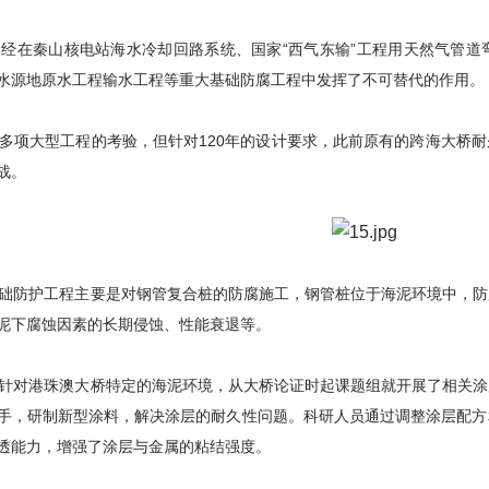
在秦山核电站海水冷却回路系统、国家“西气东输”工程用天然气管道
水源地原水工程输水工程等重大基础防腐工程中发挥了不可替代的作用。
项大型工程的考验，但针对120年的设计要求，此前原有的跨海大桥耐
战。
防护工程主要是对钢管复合桩的防腐施工，钢管桩位于海泥环境中，防
泥下腐蚀因素的长期侵蚀、性能衰退等。
对港珠澳大桥特定的海泥环境，从大桥论证时起课题组就开展了相关涂
手，研制新型涂料，解决涂层的耐久性问题。科研人员通过调整涂层配方
透能力，增强了涂层与金属的粘结强度。