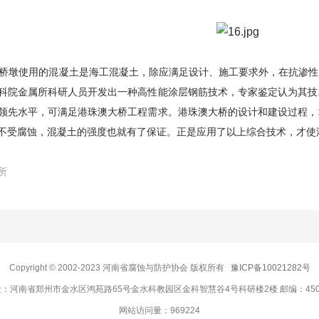
墩使用的混凝土是海工混凝土，除应满足设计、施工要求外，在抗渗性
科院金属所科研人员开发出一种高性能涂层钢筋技术，专家鉴定认为其技
领先水平，可满足港珠澳大桥工程需求。港珠澳大桥的设计和建设过程，
不受腐蚀，混凝土的强度也就有了保证。正是应用了以上综合技术，才使港
所
Copyright © 2002-2023 河南省腐蚀与防护协会 版权所有
豫ICP备10021282号
：河南省郑州市金水区鸿苑路65号金水科教园区金科智慧谷4号科研楼2楼 邮编：450
网站访问量：
969224