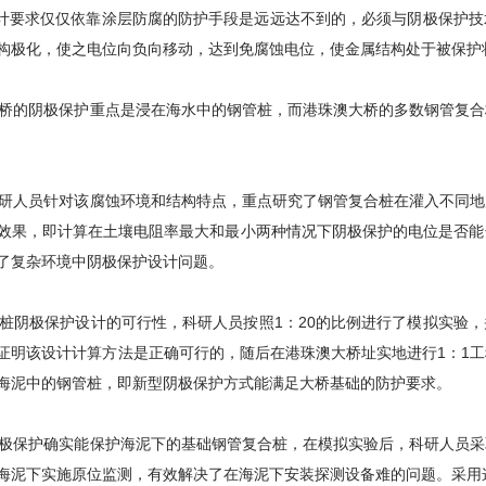
计要求仅仅依靠涂层防腐的防护手段是远远达不到的，必须与阴极保护技
构极化，使之电位向负向移动，达到免腐蚀电位，使金属结构处于被保护
的阴极保护重点是浸在海水中的钢管桩，而港珠澳大桥的多数钢管复合
人员针对该腐蚀环境和结构特点，重点研究了钢管复合桩在灌入不同地
效果，即计算在土壤电阻率最大和最小两种情况下阴极保护的电位是否能
了复杂环境中阴极保护设计问题。
阴极保护设计的可行性，科研人员按照1：20的比例进行了模拟实验，
证明该设计计算方法是正确可行的，随后在港珠澳大桥址实地进行1：1
海泥中的钢管桩，即新型阴极保护方式能满足大桥基础的防护要求。
保护确实能保护海泥下的基础钢管复合桩，在模拟实验后，科研人员采
海泥下实施原位监测，有效解决了在海泥下安装探测设备难的问题。采用