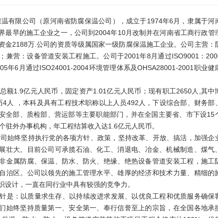
限公司（原河南省防腐保温公司），成立于1974年6月，隶属于河
界最早的施工企业之一，公司到2004年10月改制并在河南省工商行政管
资金2188万.公司的资质等级属国家一级防腐保温施工企业。公司主营：
兼营：设备管道安装工程施工。公司于2001年8月通过ISO9001：200
5年6月通过ISO24001-2004环境管理体系及OHSA28001-2001职业
1.9亿元人民币，固定资产1.01亿元人民币；现有职工2650人,其中
历4人 ，本科及具有工程技术职称以上人员492人，下设综合部、财务部
安全部、质检部、营运部等主要职能部门，并在全国主要省、市下设15
9个驻外办事机构，年工程结算收入达1.6亿元人民币。
司始终坚持执行党的各项方针、政策，坚持改革、开放、搞活，加强企
展壮大。目前公司可承揽石油、化工、消退电、冶金、机械制造、煤气
非金属防腐、保温、防水、防火、绝缘、绝热设备管道安装工程，施工
自治区。公司以领先的施工管理水平、雄厚的经济和技术力量、精细的
织设计，一直在同行业中具有较强的竞争力。
是：以质量求生存、以持续改进求发展、以优良工程和优质服务确保
们始终坚持质量第一、安全第一、奉行信誉至上的宗旨，在全国各地承