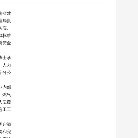
南省建
理局批
防腐、
0标准
健康安全
博士学
、人力
个分公
业内部
、燃气
队伍覆
施工工
客户满
揽和完