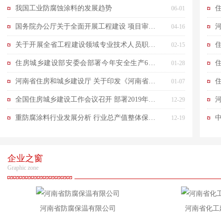
料（工业涂料）技术与产品博览会”
我国工业防腐蚀涂料的发展趋势
06-01
国务院办公厅关于全面开展工程建设 项目审批
河
04-16
制度改革的实施意见
工
关于开展全省工程建设领域专业技术人员职业
02-15
资格“挂证”等违法违规行为专项整治的通知
住房城乡建设部安委会部署今年安全生产6项
01-28
重点工作
河南省住房和城乡建设厅 关于印发《河南省工
01-07
程质量评价体系试点工作实施方案》的通知
全国住房城乡建设工作会议召开 部署2019年十
12-29
大重点任务
重防腐涂料行业发展分析 行业总产值整体保持
12-19
增长
企业之窗
Graphic zone
河南省防腐保温有限公司
河南省化工