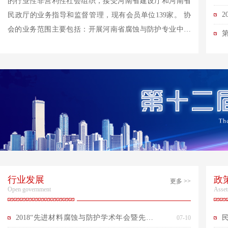
的行业性非营利性社会组织，接受河南省建设厅和河南省
民政厅的业务指导和监督管理，现有会员单位139家。 协
会的业务范围主要包括：开展河南省腐蚀与防护专业中级
工程师职称评审工作；接受主管部门的委托，制定防腐规
月
程、技术规范和...
行业发展
政
更多 >>
Open government
Asset
2018“先进材料腐蚀与防护学术年会暨先进材
07-10